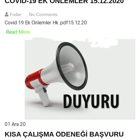
COVID-19 EK ÖNLEMLER 15.12.2020
Foder
No Comments
Covid 19 Ek Önlemler Hk..pdf15.12.20
Read More
01
Ara 20
KISA ÇALIŞMA ÖDENEĞİ BAŞVURU