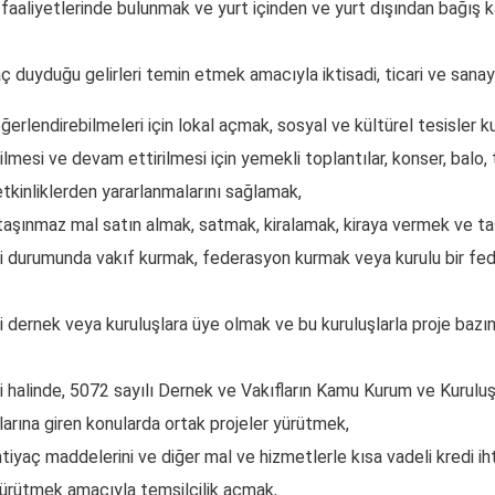
 faaliyetlerinde bulunmak ve yurt içinden ve yurt dışından bağış 
aç duyduğu gelirleri temin etmek amacıyla iktisadi, ticari ve sana
ğerlendirebilmeleri için lokal açmak, sosyal ve kültürel tesisler 
mesi ve devam ettirilmesi için yemekli toplantılar, konser, balo, ti
tkinliklerden yararlanmalarını sağlamak,
r, taşınmaz mal satın almak, satmak, kiralamak, kiraya vermek ve t
 durumunda vakıf kurmak, federasyon kurmak veya kurulu bir feder
aki dernek veya kuruluşlara üye olmak ve bu kuruluşlarla proje b
halinde, 5072 sayılı Dernek ve Vakıfların Kamu Kurum ve Kuruluşlar
larına giren konularda ortak projeler yürütmek,
ihtiyaç maddelerini ve diğer mal ve hizmetlerle kısa vadeli kredi i
 yürütmek amacıyla temsilcilik açmak,